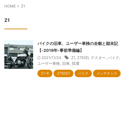
HOME
>
Z1
Z1
バイクの旧車、ユーザー車検の全貌と顛末記
【-2019年-事前準備編】
2021/11/24
Z1
,
Z750D
,
テスター
,
バイク
,
ユーザー車検
,
旧車
,
陸運
Z1-R
Z750D1
バイク
メンテナンス