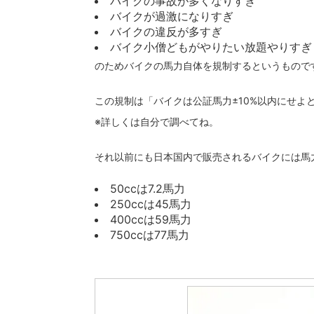
バイクの事故が多くなりすぎ
バイクが過激になりすぎ
バイクの違反が多すぎ
バイク小僧どもがやりたい放題やりすぎ
のためバイクの馬力自体を規制するというもので
この規制は「バイクは公証馬力±10%以内にせよ
※詳しくは自分で調べてね。
それ以前にも日本国内で販売されるバイクには馬
50ccは7.2馬力
250ccは45馬力
400ccは59馬力
750ccは77馬力