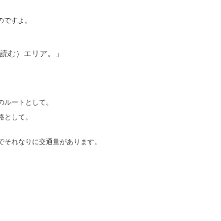
のですよ。
と読む）エリア。」
のルートとして。
路として。
でそれなりに交通量があります。