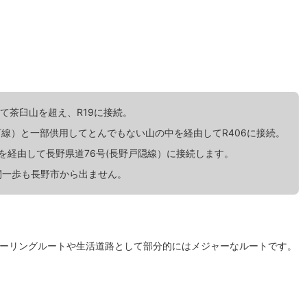
て茶臼山を超え、R19に接続。
大町線）と一部供用してとんでもない山の中を経由してR406に接続。
アを経由して長野県道76号(長野戸隠線）に接続します。
間一歩も長野市から出ません。
ツーリングルートや生活道路として部分的にはメジャーなルートです。