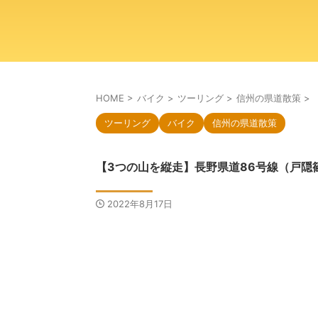
HOME
>
バイク
>
ツーリング
>
信州の県道散策
>
ツーリング
バイク
信州の県道散策
【3つの山を縦走】長野県道86号線（戸隠
2022年8月17日