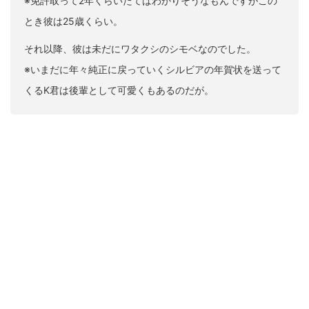
※免許取って2年くらいたてばわかりそうなもんですがこの
とき彼は25歳くらい。
それ以降、彼は未だにワタクシのシモベなのでした。
※いまだに年々純正に戻っていくシルビアの年賀状を送って
くるK君は後輩として可愛くもあるのだが。