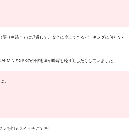
る
（譲り車線？）に退避して、安全に停止できるパーキングに何とかた
ARMINのGPSの外部電源が瞬電を繰り返したりしていました
うに、
る
ジンを切るスイッチにて停止、