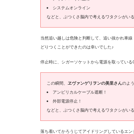
システムオンライン
などと、ぶつくさ脳内で考えるワタクシがい
当然追い越しは危険と判断して、追い抜かれ車線
どりつくことができたのは幸いでした♪
停止時に、シガーソケットから電源を取っているG
この瞬間、
ヱヴァンゲリヲンの美里さん
のよ
アンビリカルケーブル遮断！
外部電源停止！
などと、ぶつくさ脳内で考えるワタクシがい
落ち着いてかろうじてアイドリングしているエン