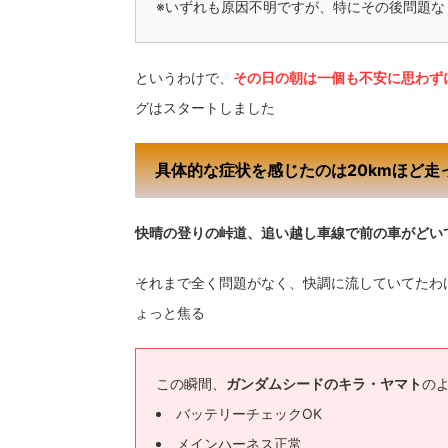
※いずれも原因不明ですが、特にその後問題な
というわけで、
その日の朝は一個も不安に思わず
グはスタートしました
具体的な症状を感じたのは20kmほど走
快晴の登りの峠道、追い越し車線で前の車がどい
それまで全く問題がなく、快調に流していてたわ
ょっと焦る
この瞬間、
ガンダムシードのキラ・ヤマト
の
バッテリーチェックOK
メインハーネス正常