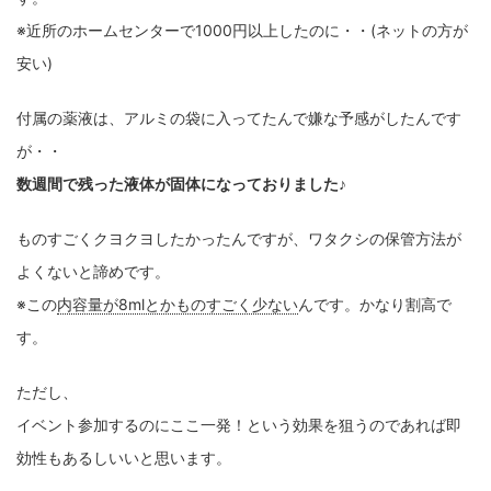
※近所のホームセンターで1000円以上したのに・・(ネットの方が
安い)
付属の薬液は、アルミの袋に入ってたんで嫌な予感がしたんです
が・・
数週間で残った液体が固体になっておりました♪
ものすごくクヨクヨしたかったんですが、ワタクシの保管方法が
よくないと諦めです。
※この
内容量が8mlとかものすごく少ない
んです。かなり割高で
す。
ただし、
イベント参加するのにここ一発！という効果を狙うのであれば即
効性もあるしいいと思います。